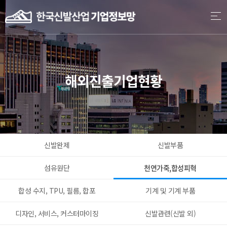
본문 바로가기
해외진출기업현황
신발완제
신발부품
섬유원단
천연가죽,합성피혁
합성 수지, TPU, 필름, 합포
기계 및 기계 부품
디자인, 서비스, 커스터마이징
신발관련(신발 외)