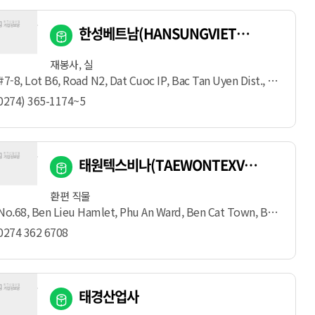
한성베트남(HANSUNGVIETNAMCO.,LTD)
재봉사, 실
7-8, Lot B6, Road N2, Dat Cuoc IP, Bac Tan Uyen Dist., Binh Duong
0274) 365-1174~5
태원텍스비나(TAEWONTEXVINACO.,LTD)
환편 직물
o.68, Ben Lieu Hamlet, Phu An Ward, Ben Cat Town, Binh Duong
0274 362 6708
태경산업사