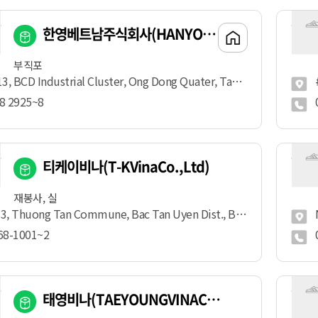
한영베트남주식회사(HANYOUNGVIETNAMCO.,LTD)
부직포
 Industrial Cluster, Ong Dong Quater, Tan Hiep Ward, Tan Uyen Town, Binh Duong
#
8 2925~8
티케이비나(T-KVinaCo.,Ltd)
재봉사, 실
 Thuong Tan Commune, Bac Tan Uyen Dist., Binh Duong
N
68-1001~2
태영비나(TAEYOUNGVINACO.,LTD)