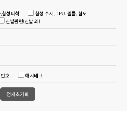
,합성피혁
합성 수지, TPU, 필름, 합포
신발관련(신발 외)
록번호
해시태그
전체초기화