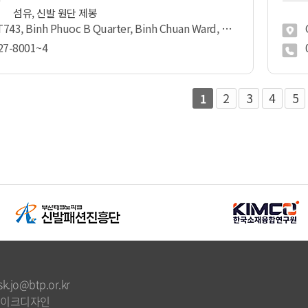
섬유, 신발 원단 제봉
 Binh Phuoc B Quarter, Binh Chuan Ward, Thuan An City, Binh Duong
27-8001~4
2
3
4
5
1
k.jo@btp.or.kr
메이크디자인