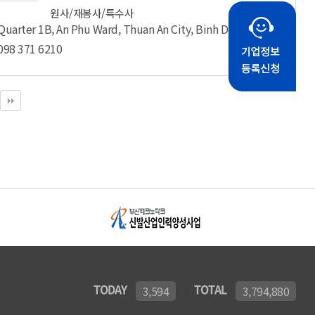
원사/재봉사/특수사
Quarter 1B, An Phu Ward, Thuan An City, Binh Duong
098 371 6210
TODAY
TOTAL
3,594
3,794,880