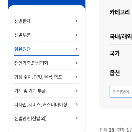
카테고리
신발완제
신발부품
국내/해외
섬유원단
국가
천연가죽,합성피혁
옵션
합성 수지, TPU, 필름, 합포
기계 및 기계 부품
디자인, 서비스, 커스터마이징
신발관련(신발 외)
전체
28
현재
1 /